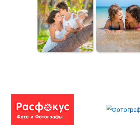
Отцы и дети
Детки на Саму
Семейная съемка
Сестры
на Самуи