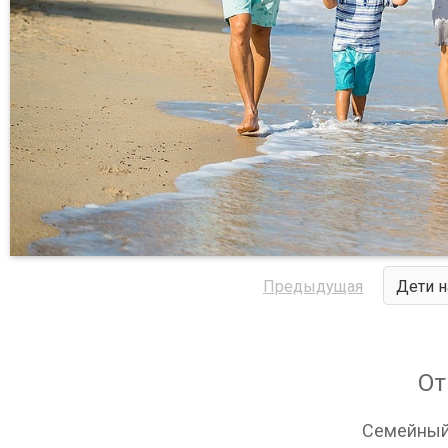
Предыдущая
Дети н
От
Семейный